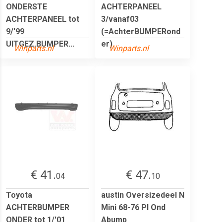
ONDERSTE
ACHTERPANEEL
ACHTERPANEEL tot
3/vanaf03
9/'99
(=AchterBUMPERond
UITGEZ.BUMPER...
er)
Winparts.nl
Winparts.nl
€ 41.
€ 47.
04
10
Toyota
austin Oversizedeel N
ACHTERBUMPER
Mini 68-76 Pl Ond
ONDER tot 1/'01
Abump