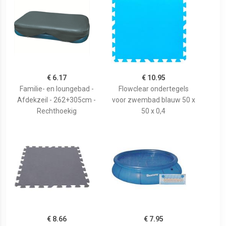
€ 6.17
€ 10.95
Familie- en loungebad -
Flowclear ondertegels
Afdekzeil - 262+305cm -
voor zwembad blauw 50 x
Rechthoekig
50 x 0,4
€ 8.66
€ 7.95