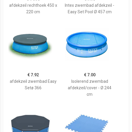
afdekzeil rechthoek 450 x
Intex zwembad afdekzeil -
220 cm
Easy Set Pool Ø 457 cm
€ 7.92
€ 7.00
afdekzeil zwembad Easy
Isolerend zwembad
Setø 366
afdekzeil/cover - Ø 244
cm