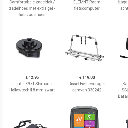
Comfortabele zadeldek /
ELEMNT Roam
baga
zadelhoes met extra gel -
fietscomputer
acht
fietszadelhoes
€ 12.95
€ 119.00
sleutel 3971 Shimano
Dissel Fietsendrager
Ba
Hollowtech II 8 mm zwart
caravan 330242
SSL
Bafan