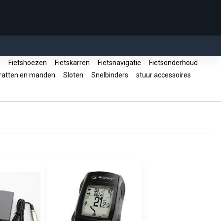
p
Fietshoezen
Fietskarren
Fietsnavigatie
Fietsonderhoud
atten en manden
Sloten
Snelbinders
stuur accessoires