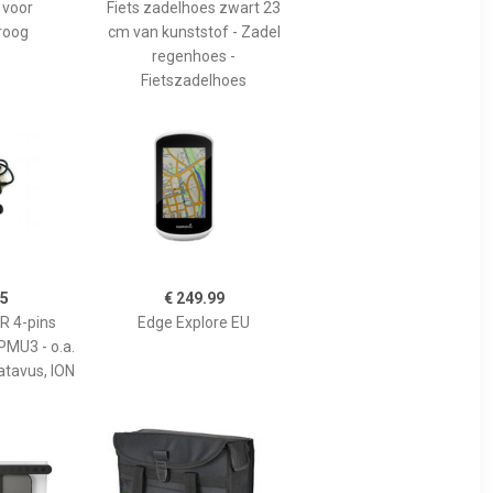
 voor
Fiets zadelhoes zwart 23
roog
cm van kunststof - Zadel
regenhoes -
Fietszadelhoes
95
€ 249.99
R 4-pins
Edge Explore EU
PMU3 - o.a.
atavus, ION