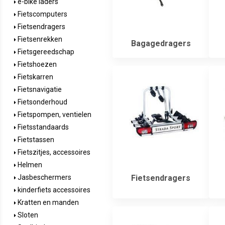
e-bike laders
Fietscomputers
Fietsendragers
Fietsenrekken
Bagagedragers
Fietsgereedschap
Fietshoezen
Fietskarren
Fietsnavigatie
Fietsonderhoud
Fietspompen, ventielen
Fietsstandaards
Fietstassen
Fietszitjes, accessoires
Helmen
Fietsendragers
Jasbeschermers
kinderfiets accessoires
Kratten en manden
Sloten