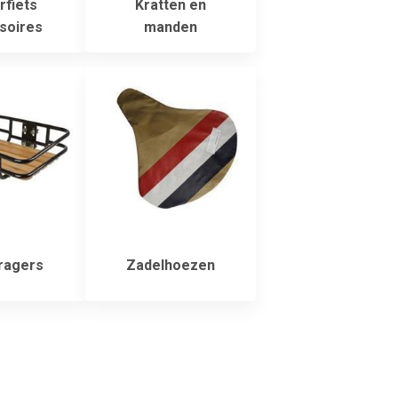
rfiets
Kratten en
soires
manden
ragers
Zadelhoezen