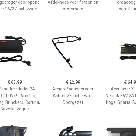
gedrager doorlopend
Afdekhoes voor fietsen en
draadoog
er 26/27 inch zwart
brommers
derailleu
€ 63.99
€ 22.99
€ 64.
fang Acculader 2A
Amigo Bagagedrager
Acculader XL
C100V49. Amslod,
Achter 28 Inch Zwart
Neutrik 36V 2A 
g, Brinckers, Cortina,
Doorgezet
Koga, Sparta, B
Gazelle, Vogue