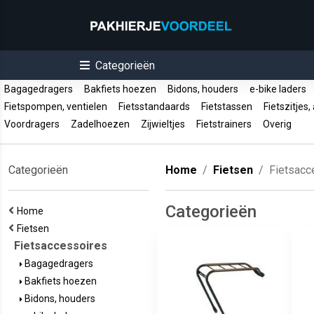
Categorieën
Bagagedragers
Bakfiets hoezen
Bidons, houders
e-bike laders
Fietspompen, ventielen
Fietsstandaards
Fietstassen
Fietszitjes
Voordragers
Zadelhoezen
Zijwieltjes
Fietstrainers
Overig
Categorieën
Home
Fietsen
Fietsacc
Categorieën
Home
Fietsen
Fietsaccessoires
Bagagedragers
Bakfiets hoezen
Bidons, houders