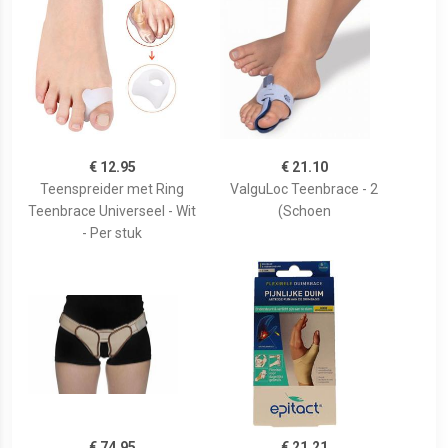
€ 12.95
€ 21.10
Teenspreider met Ring
ValguLoc Teenbrace - 2
Teenbrace Universeel - Wit
(Schoen
- Per stuk
€ 74.95
€ 21.21