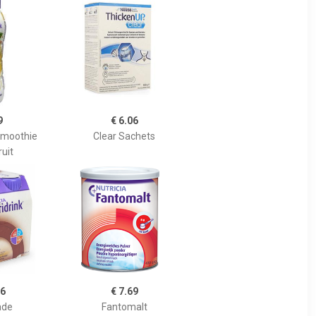
9
€ 6.06
 Smoothie
Clear Sachets
uit
26
€ 7.69
ade
Fantomalt