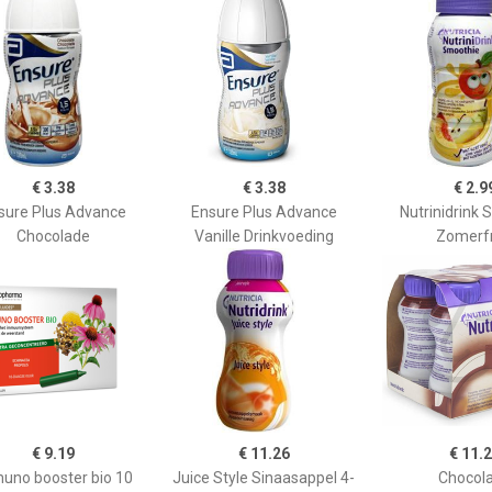
€ 3.38
€ 3.38
€ 2.9
sure Plus Advance
Ensure Plus Advance
Nutrinidrink
Chocolade
Vanille Drinkvoeding
Zomerfr
€ 9.19
€ 11.26
€ 11.
uno booster bio 10
Juice Style Sinaasappel 4-
Chocol