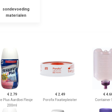
sondevoeding
materialen
€ 2.79
€ 2.49
€ 4.6
e Plus Aardbei Flesje
Porofix Fixatiepleister
Container
200ml