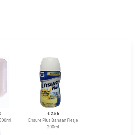
0
€ 2.56
 500ml
Ensure Plus Banaan Flesje
200ml