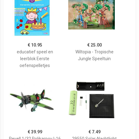
€ 10.95
€ 25.00
educatief speel en
Wiltopia - Tropische
leerblok Eerste
Jungle Speeltuin
oefenspelletjes
€ 39.99
€ 7.49
Revell 1/32 Polikarpov I-16
29550 Solar-Nachtlicht