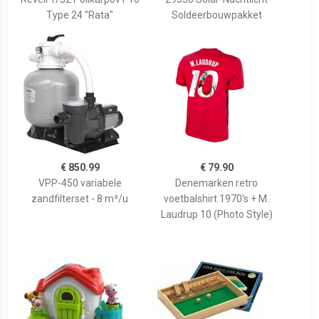
Type 24 "Rata"
Soldeerbouwpakket
€ 850.99
€ 79.90
VPP-450 variabele
Denemarken retro
zandfilterset - 8 m³/u
voetbalshirt 1970's + M.
Laudrup 10 (Photo Style)