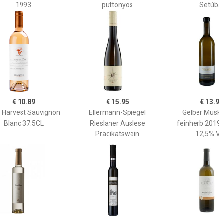
1993
puttonyos
Setúb
€ 10.89
€ 15.95
€ 13.
e Harvest Sauvignon
Ellermann-Spiegel
Gelber Musk
Blanc 37.5CL
Rieslaner Auslese
feinherb 2019
Prädikatswein
12,5% V