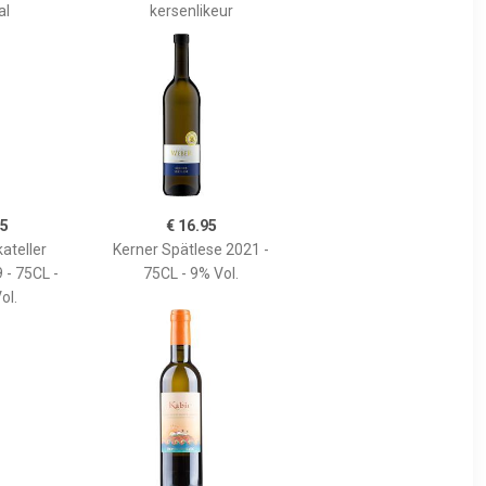
al
kersenlikeur
95
€ 16.95
ateller
Kerner Spätlese 2021 -
 - 75CL -
75CL - 9% Vol.
ol.