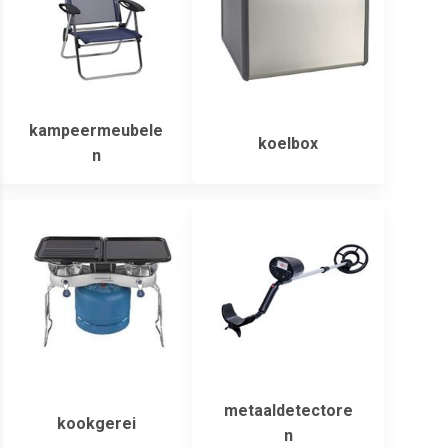
kampeermeubele
koelbox
n
metaaldetectore
kookgerei
n