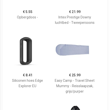
€ 5.55
€ 21.99
Opbergdoos -
Intex Prestige Downy
luchtbed - Tweepersoons
€ 8.41
€ 25.99
Siliconen hoes Edge
Easy Camp - Travel Sheet
Explorer EU
Mummy - Reisslaapzak,
grijs/purper