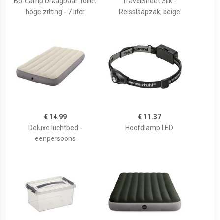
Bo-Camp Draagbaar Toilet
TravelSheet Silk -
hoge zitting - 7 liter
Reisslaapzak, beige
€ 14.99
€ 11.37
Deluxe luchtbed -
Hoofdlamp LED
eenpersoons