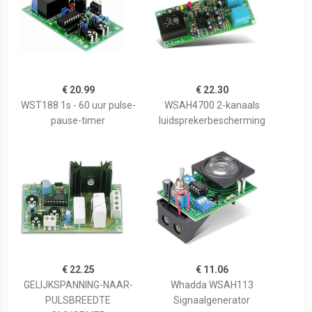
€ 20.99
€ 22.30
WST188 1s - 60 uur pulse-
WSAH4700 2-kanaals
pause-timer
luidsprekerbescherming
€ 22.25
€ 11.06
GELIJKSPANNING-NAAR-
Whadda WSAH113
PULSBREEDTE
Signaalgenerator