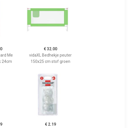
50
€ 32.00
ard Me
vidaXL Bedhekje peuter
k 24cm
150x25 cm stof groen
99
€ 2.19