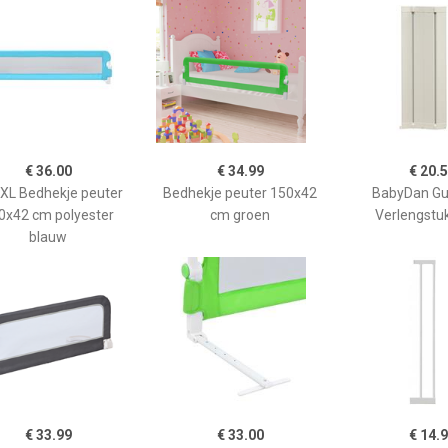
€ 36.00
€ 34.99
€ 20.
aXL Bedhekje peuter
Bedhekje peuter 150x42
BabyDan Gu
0x42 cm polyester
cm groen
Verlengstu
blauw
€ 33.99
€ 33.00
€ 14.