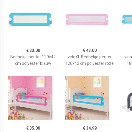
€ 33.00
€ 43.00
Bedhekje peuter 120x42
vidaXL Bedhekje peuter
vid
cm polyester blauw
120x42 cm polyester roze
18
€ 35.00
€ 34.99