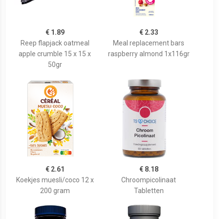
€ 1.89
€ 2.33
Reep flapjack oatmeal
Meal replacement bars
apple crumble 15 x 15 x
raspberry almond 1x116gr
50gr
€ 2.61
€ 8.18
Koekjes muesli/coco 12 x
Chroompicolinaat
200 gram
Tabletten