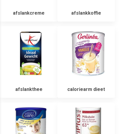
afslankcreme
afslankkoffie
afslankthee
caloriearm dieet