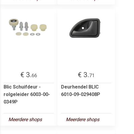
€ 3.
€ 3.
66
71
Blic Schuifdeur -
Deurhendel BLIC
rolgeleider 6003-00-
6010-09-029408P
0349P
Meerdere shops
Meerdere shops