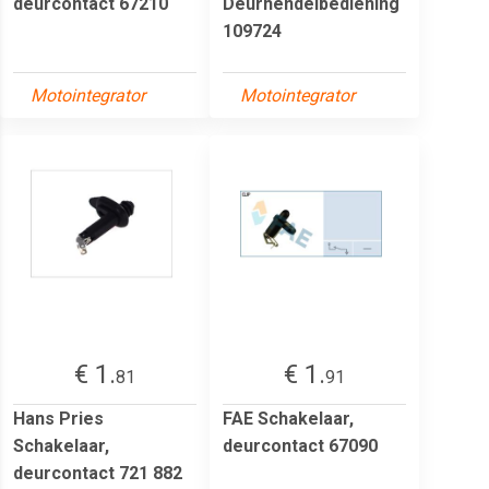
deurcontact 67210
Deurhendelbediening
109724
Motointegrator
Motointegrator
€ 1.
€ 1.
81
91
Hans Pries
FAE Schakelaar,
Schakelaar,
deurcontact 67090
deurcontact 721 882