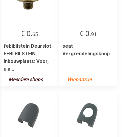
€ 0.
€ 0.
65
91
febibilstein Deurslot
seat
FEBI BILSTEIN,
Vergrendelingsknop
Inbouwplaats: Voor,
u.a...
Meerdere shops
Winparts.nl