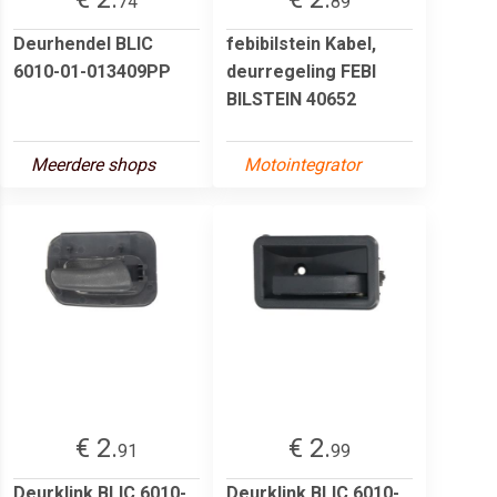
74
89
Deurhendel BLIC
febibilstein Kabel,
6010-01-013409PP
deurregeling FEBI
BILSTEIN 40652
Meerdere shops
Motointegrator
€ 2.
€ 2.
91
99
Deurklink BLIC 6010-
Deurklink BLIC 6010-