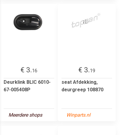
€ 3.
€ 3.
16
19
Deurklink BLIC 6010-
seat Afdekking,
67-005408P
deurgreep 108870
Meerdere shops
Winparts.nl