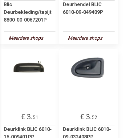
Blic
Deurhendel BLIC
Deurbekleding/tapijt
6010-09-049409P
8800-00-0067201P
Meerdere shops
Meerdere shops
€ 3.
€ 3.
51
52
Deurklink BLIC 6010-
Deurklink BLIC 6010-
16-009401PP
09-032408PP