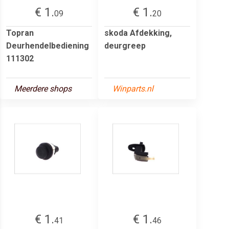
€ 1.
€ 1.
09
20
Topran
skoda Afdekking,
Deurhendelbediening
deurgreep
111302
Meerdere shops
Winparts.nl
€ 1.
€ 1.
41
46