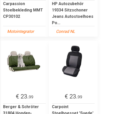
Carpassion
HP Autozubehör
Stoelbekleding MMT
19334 Sitzschoner
CP30102
Jeans Autostoelhoes
Po...
Motointegrator
Conrad NL
€ 23.
€ 23.
99
99
Berger & Schröter
Carpoint
31804 Honden-
Stoelhoesset 'Suede'