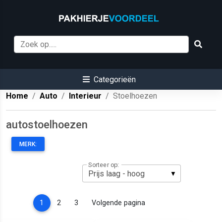
Categorieën
Home
Auto
Interieur
Stoelhoezen
autostoelhoezen
MERK:
Sorteer op:
(current)
1
2
3
Volgende pagina