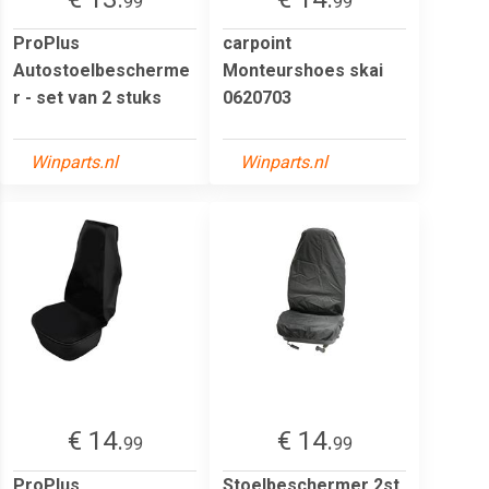
99
99
ProPlus
carpoint
Autostoelbescherme
Monteurshoes skai
r - set van 2 stuks
0620703
Winparts.nl
Winparts.nl
€ 14.
€ 14.
99
99
ProPlus
Stoelbeschermer 2st