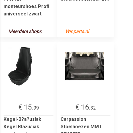
monteurshoes Profi
universeel zwart
Meerdere shops
Winparts.nl
€ 15.
€ 16.
99
32
Kegel-B?a?usiak
Carpassion
Kegel Błażusiak
Stoelhoezen MMT