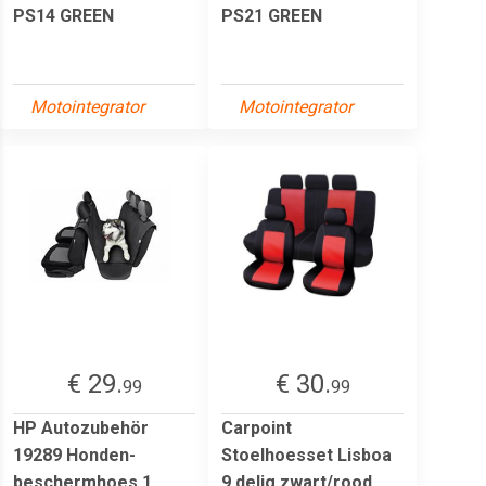
PS14 GREEN
PS21 GREEN
Motointegrator
Motointegrator
€ 29.
€ 30.
99
99
HP Autozubehör
Carpoint
19289 Honden-
Stoelhoesset Lisboa
beschermhoes 1
9 delig zwart/rood