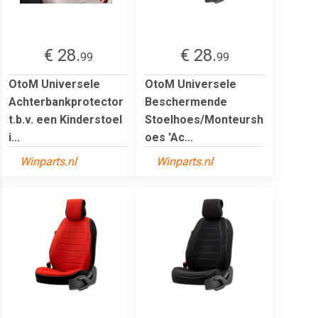
€ 28.
€ 28.
99
99
OtoM Universele
OtoM Universele
Achterbankprotector
Beschermende
t.b.v. een Kinderstoel
Stoelhoes/Monteursh
i...
oes 'Ac...
Winparts.nl
Winparts.nl