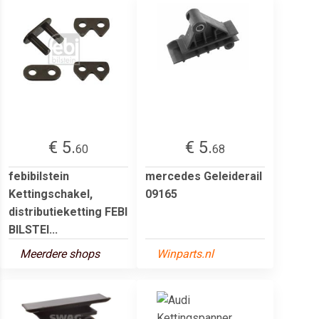
€ 5.
€ 5.
60
68
febibilstein
mercedes Geleiderail
Kettingschakel,
09165
distributieketting FEBI
BILSTEI...
Meerdere shops
Winparts.nl