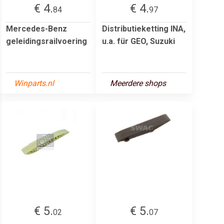
€ 4.
€ 4.
84
97
Mercedes-Benz
Distributieketting INA,
geleidingsrailvoering
u.a. für GEO, Suzuki
Winparts.nl
Meerdere shops
€ 5.
€ 5.
02
07