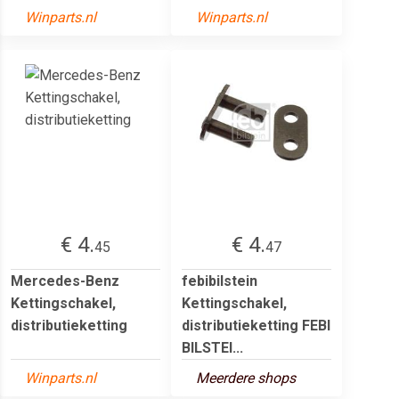
Winparts.nl
Winparts.nl
€ 4.
€ 4.
45
47
Mercedes-Benz
febibilstein
Kettingschakel,
Kettingschakel,
distributieketting
distributieketting FEBI
BILSTEI...
Winparts.nl
Meerdere shops