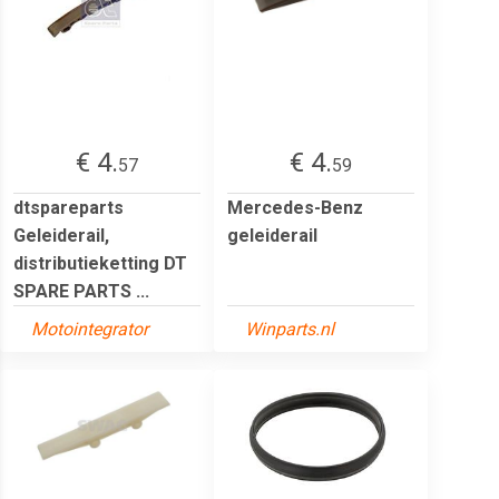
€ 4.
€ 4.
57
59
dtspareparts
Mercedes-Benz
Geleiderail,
geleiderail
distributieketting DT
SPARE PARTS ...
Motointegrator
Winparts.nl