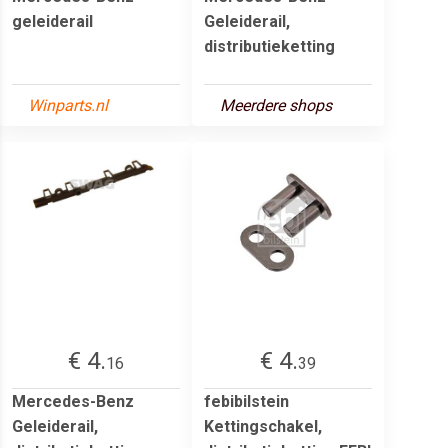
geleiderail
Geleiderail,
distributieketting
Winparts.nl
Meerdere shops
€ 4.
€ 4.
16
39
Mercedes-Benz
febibilstein
Geleiderail,
Kettingschakel,