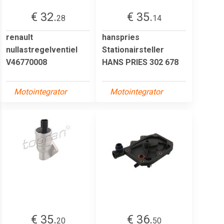
€ 32.
€ 35.
28
14
renault
hanspries
nullastregelventiel
Stationairsteller
V46770008
HANS PRIES 302 678
Motointegrator
Motointegrator
€ 35.
€ 36.
20
50