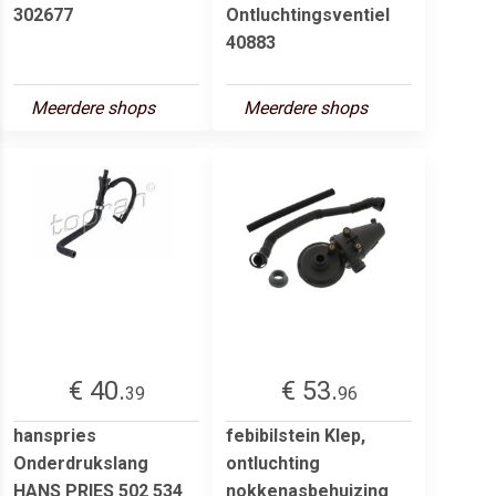
302677
Ontluchtingsventiel
40883
Meerdere shops
Meerdere shops
€ 40.
€ 53.
39
96
hanspries
febibilstein Klep,
Onderdrukslang
ontluchting
HANS PRIES 502 534
nokkenasbehuizing