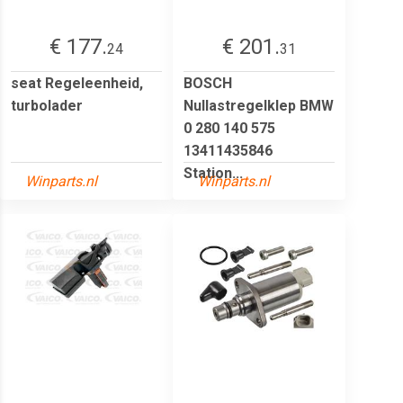
€ 177.
€ 201.
24
31
seat Regeleenheid,
BOSCH
turbolader
Nullastregelklep BMW
0 280 140 575
13411435846
Station...
Winparts.nl
Winparts.nl