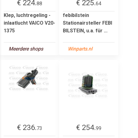
€ 224.
€ 225.
88
64
Klep, luchtregeling -
febibilstein
inlaatlucht VAICO V20-
Stationairsteller FEBI
1375
BILSTEIN, u.a. für ...
Meerdere shops
Winparts.nl
€ 236.
€ 254.
73
99