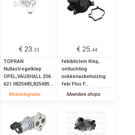
€ 23.
€ 25.
33
44
TOPRAN
febibilstein Klep,
Nullastregelklep
ontluchting
OPEL,VAUXHALL 206
nokkenasbehuizing
621 0825485,825485...
febi Plus F...
Motointegrator
Meerdere shops