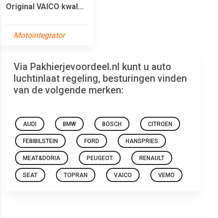
Original VAICO kwal...
Motointegrator
Via Pakhierjevoordeel.nl kunt u auto
luchtinlaat regeling, besturingen vinden
van de volgende merken:
AUDI
BMW
BOSCH
CITROEN
FEBIBILSTEIN
FORD
HANSPRIES
MEAT&DORIA
PEUGEOT
RENAULT
SEAT
TOPRAN
VAICO
VEMO