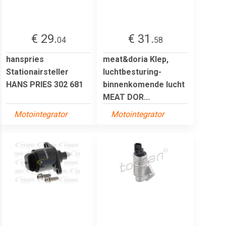
€ 29.
€ 31.
04
58
hanspries
meat&doria Klep,
Stationairsteller
luchtbesturing-
HANS PRIES 302 681
binnenkomende lucht
MEAT DOR...
Motointegrator
Motointegrator