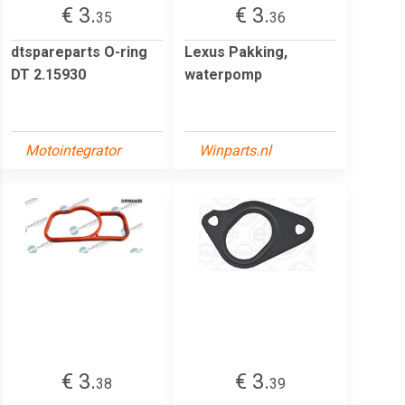
€ 3.
€ 3.
35
36
dtspareparts O-ring
Lexus Pakking,
DT 2.15930
waterpomp
Motointegrator
Winparts.nl
€ 3.
€ 3.
38
39