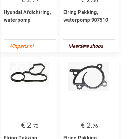
57
66
Hyundai Afdichtring,
Elring Pakking,
waterpomp
waterpomp 907510
Winparts.nl
Meerdere shops
€ 2.
€ 2.
70
76
Elring Pakking,
Elring Pakking,