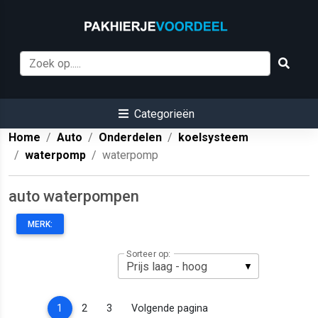
Categorieën
Home
Auto
Onderdelen
koelsysteem
waterpomp
waterpomp
auto waterpompen
MERK:
Sorteer op:
(current)
1
2
3
Volgende pagina