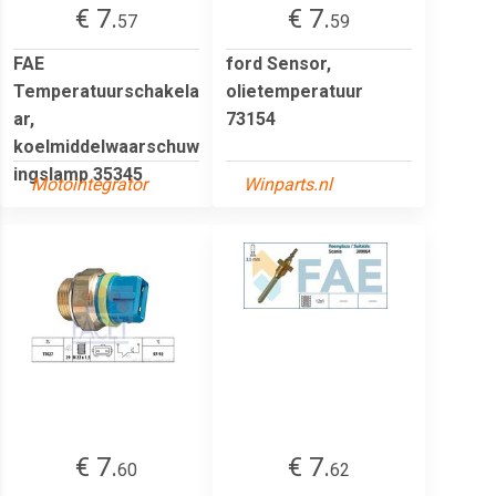
€ 7.
€ 7.
57
59
FAE
ford Sensor,
Temperatuurschakela
olietemperatuur
ar,
73154
koelmiddelwaarschuw
ingslamp 35345
Motointegrator
Winparts.nl
€ 7.
€ 7.
60
62