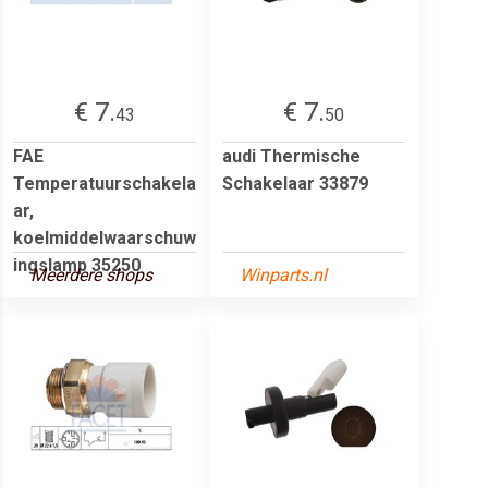
€ 7.
€ 7.
43
50
FAE
audi Thermische
Temperatuurschakela
Schakelaar 33879
ar,
koelmiddelwaarschuw
ingslamp 35250
Meerdere shops
Winparts.nl