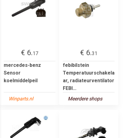
€ 6.
€ 6.
17
31
mercedes-benz
febibilstein
Sensor
Temperatuurschakela
koelmiddelpeil
ar, radiateurventilator
FEBI...
Winparts.nl
Meerdere shops