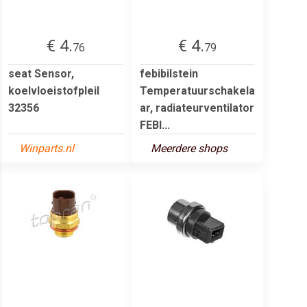
€ 4.
€ 4.
76
79
seat Sensor,
febibilstein
koelvloeistofpleil
Temperatuurschakela
32356
ar, radiateurventilator
FEBI...
Winparts.nl
Meerdere shops