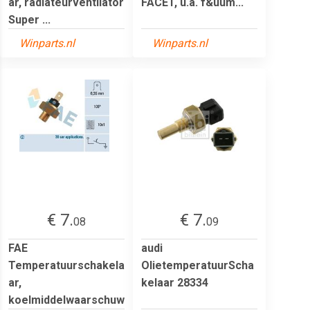
ar, radiateurventilator
FACET, u.a. f&uum...
Super ...
Winparts.nl
Winparts.nl
€ 7.
€ 7.
08
09
FAE
audi
Temperatuurschakela
OlietemperatuurScha
ar,
kelaar 28334
koelmiddelwaarschuw