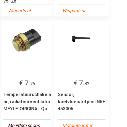
75128
Winparts.nl
Winparts.nl
€ 7.
€ 7.
76
82
Temperatuurschakela
Sensor,
ar, radiateurventilator
koelvloeistofpleil NRF
MEYLE-ORIGINAL Qu...
453006
Meerdere shops
Motointegrator