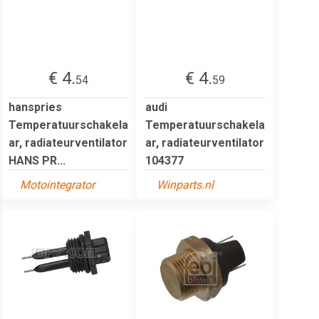
€ 4.
€ 4.
54
59
hanspries
audi
Temperatuurschakela
Temperatuurschakela
ar, radiateurventilator
ar, radiateurventilator
HANS PR...
104377
Motointegrator
Winparts.nl