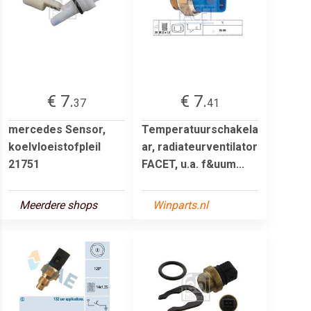
€ 7.
€ 7.
37
41
mercedes Sensor,
Temperatuurschakela
koelvloeistofpleil
ar, radiateurventilator
21751
FACET, u.a. f&uum...
Meerdere shops
Winparts.nl