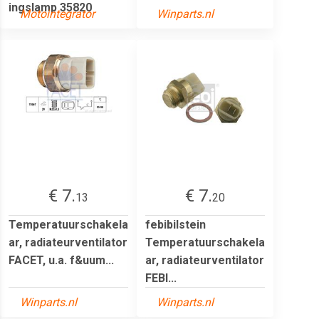
ingslamp 35820
Motointegrator
Winparts.nl
€ 7.
€ 7.
13
20
Temperatuurschakela
febibilstein
ar, radiateurventilator
Temperatuurschakela
FACET, u.a. f&uum...
ar, radiateurventilator
FEBI...
Winparts.nl
Winparts.nl