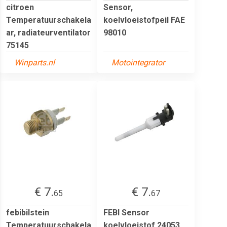
citroen
Sensor,
Temperatuurschakela
koelvloeistofpeil FAE
ar, radiateurventilator
98010
75145
Winparts.nl
Motointegrator
€ 7.
€ 7.
65
67
febibilstein
FEBI Sensor
Temperatuurschakela
koelvloeistof 24053