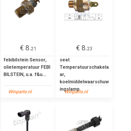
€ 8.
€ 8.
21
23
febibilstein Sensor,
seat
olietemperatuur FEBI
Temperatuurschakela
BILSTEIN, u.a. f&u...
ar,
koelmiddelwaarschuw
ingslamp
Winparts.nl
Winparts.nl