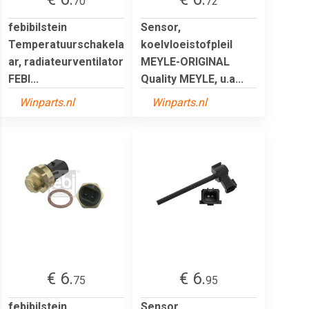
70
72
febibilstein
Sensor,
Temperatuurschakela
koelvloeistofpleil
ar, radiateurventilator
MEYLE-ORIGINAL
FEBI...
Quality MEYLE, u.a...
Winparts.nl
Winparts.nl
€ 6.
€ 6.
75
95
febibilstein
Sensor,