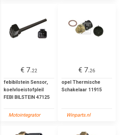
€ 7.
€ 7.
22
26
febibilstein Sensor,
opel Thermische
koelvloeistofpleil
Schakelaar 11915
FEBI BILSTEIN 47125
Motointegrator
Winparts.nl