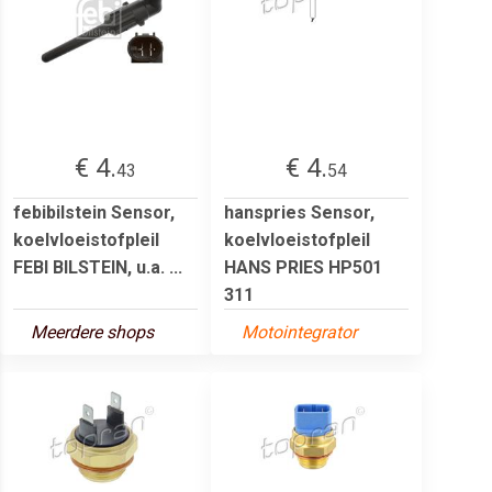
€ 4.
€ 4.
43
54
febibilstein Sensor,
hanspries Sensor,
koelvloeistofpleil
koelvloeistofpleil
FEBI BILSTEIN, u.a. ...
HANS PRIES HP501
311
Meerdere shops
Motointegrator