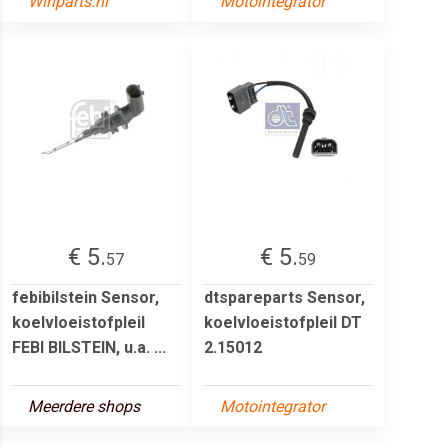
Winparts.nl
Motointegrator
€ 5.
€ 5.
57
59
febibilstein Sensor,
dtspareparts Sensor,
koelvloeistofpleil
koelvloeistofpleil DT
FEBI BILSTEIN, u.a. ...
2.15012
Meerdere shops
Motointegrator