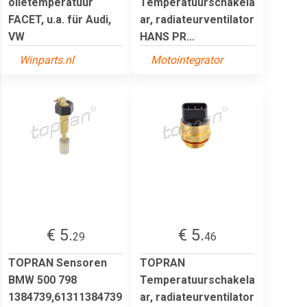
olietemperatuur
Temperatuurschakela
FACET, u.a. für Audi,
ar, radiateurventilator
VW
HANS PR...
Winparts.nl
Motointegrator
€ 5.
€ 5.
29
46
TOPRAN Sensoren
TOPRAN
BMW 500 798
Temperatuurschakela
1384739,61311384739
ar, radiateurventilator