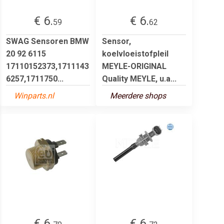
€ 6.
€ 6.
59
62
SWAG Sensoren BMW
Sensor,
20 92 6115
koelvloeistofpleil
17110152373,1711143
MEYLE-ORIGINAL
6257,1711750...
Quality MEYLE, u.a...
Winparts.nl
Meerdere shops
€ 6.
€ 6.