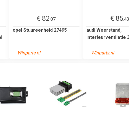
€ 82
€ 85
.07
.4
opel Stuureenheid 27495
audi Weerstand,
l
interieurventilatie
Winparts.nl
Winparts.nl