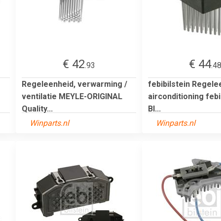
€ 42
€ 44
.93
.4
Regeleenheid, verwarming /
febibilstein Regele
ventilatie MEYLE-ORIGINAL
airconditioning febi
Quality...
BI...
Winparts.nl
Winparts.nl