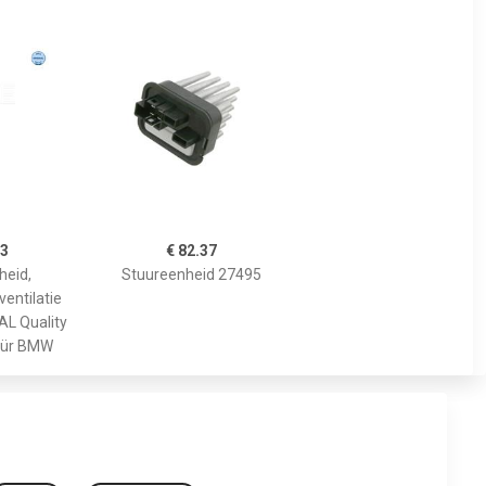
93
€ 82.37
heid,
Stuureenheid 27495
entilatie
L Quality
 für BMW