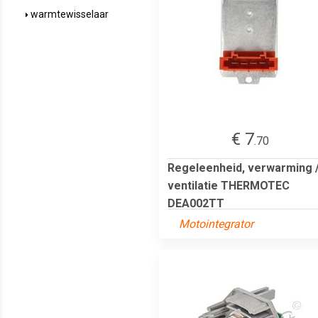
warmtewisselaar
€ 7
.70
Regeleenheid, verwarming 
ventilatie THERMOTEC
DEA002TT
Motointegrator