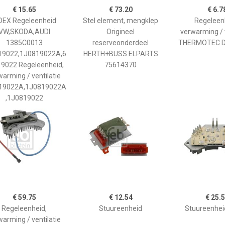
€ 15.65
€ 73.20
€ 6.7
DEX Regeleenheid
Stel element, mengklep
Regeleen
VW,SKODA,AUDI
Origineel
verwarming / v
1385C0013
reserveonderdeel
THERMOTEC 
19022,1J0819022A,6
HERTH+BUSS ELPARTS
9022 Regeleenheid,
75614370
warming / ventilatie
19022A,1J0819022A
,1J0819022
€ 59.75
€ 12.54
€ 25.
Regeleenheid,
Stuureenheid
Stuureenhei
warming / ventilatie