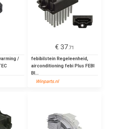
€ 37
2
.71
warming /
febibilstein Regeleenheid,
TEC
airconditioning febi Plus FEBI
BI...
Winparts.nl