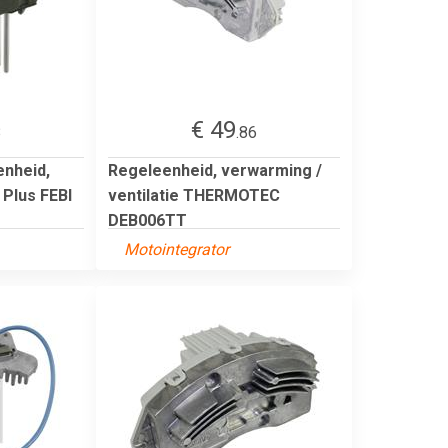
€ 49
8
.86
enheid,
Regeleenheid, verwarming /
 Plus FEBI
ventilatie THERMOTEC
DEB006TT
Motointegrator