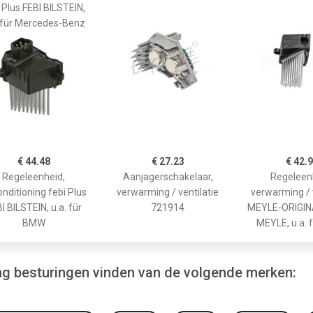
 Plus FEBI BILSTEIN,
. für Mercedes-Benz
€ 44.48
€ 27.23
€ 42.
Regeleenheid,
Aanjagerschakelaar,
Regeleen
onditioning febi Plus
verwarming / ventilatie
verwarming / v
I BILSTEIN, u.a. für
721914
MEYLE-ORIGINA
BMW
MEYLE, u.a.
ing besturingen vinden van de volgende merken: