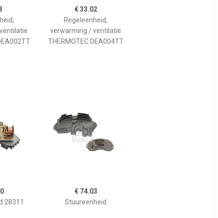
8
€ 33.02
heid,
Regeleenheid,
entilatie
verwarming / ventilatie
DEA002TT
THERMOTEC DEA004TT
50
€ 74.03
d 28311
Stuureenheid