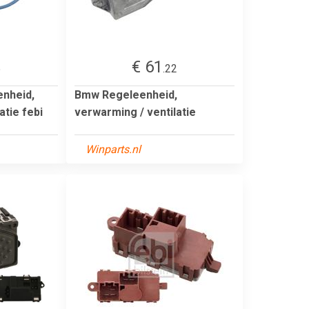
€ 61
5
.22
enheid,
Bmw Regeleenheid,
atie febi
verwarming / ventilatie
Winparts.nl