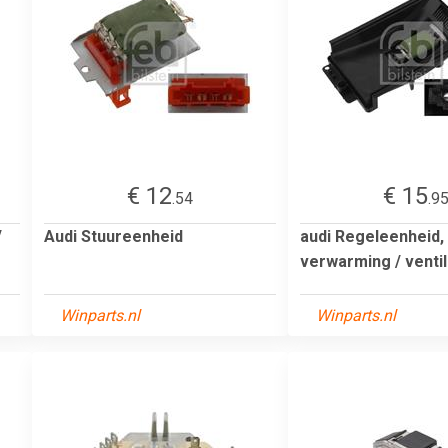
€ 12
€ 15
.54
.9
/
Audi Stuureenheid
audi Regeleenheid,
verwarming / ventil
Winparts.nl
Winparts.nl