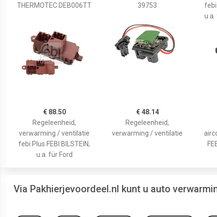
THERMOTEC DEB006TT
39753
febi
u.a
€ 88.50
€ 48.14
Regeleenheid,
Regeleenheid,
verwarming / ventilatie
verwarming / ventilatie
airc
febi Plus FEBI BILSTEIN,
FEB
u.a. für Ford
Via Pakhierjevoordeel.nl kunt u auto verwarm