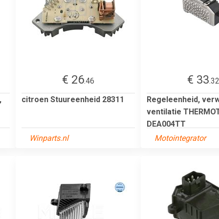
€ 26
€ 33
.46
.3
,
citroen Stuureenheid 28311
Regeleenheid, ver
ventilatie THERMO
DEA004TT
Winparts.nl
Motointegrator