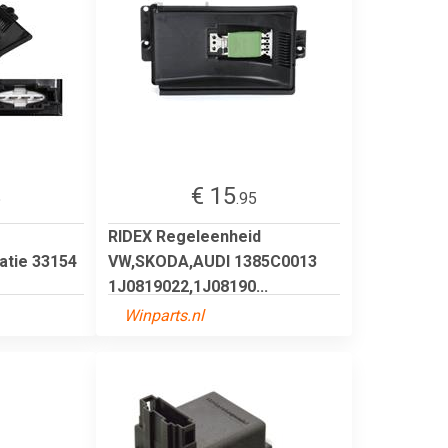
€ 15
5
.95
RIDEX Regeleenheid
atie 33154
VW,SKODA,AUDI 1385C0013
1J0819022,1J08190...
Winparts.nl