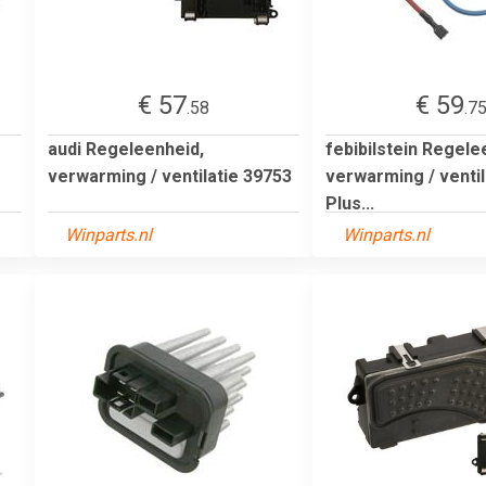
€ 57
€ 59
.58
.7
audi Regeleenheid,
febibilstein Regele
verwarming / ventilatie 39753
verwarming / ventil
Plus...
Winparts.nl
Winparts.nl