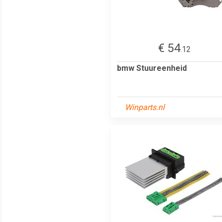
€ 54
.12
bmw Stuureenheid
Winparts.nl