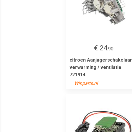
€ 24
.90
citroen Aanjagerschakelaar
verwarming / ventilatie
721914
Winparts.nl