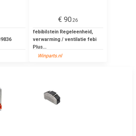
€ 90
3
.26
febibilstein Regeleenheid,
 39836
verwarming / ventilatie febi
Plus...
Winparts.nl