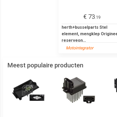
€ 73
.19
herth+busselparts Stel
element, mengklep Originee
reserveon...
Motointegrator
Meest populaire producten