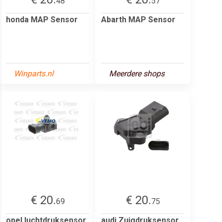
48
57
honda MAP Sensor
Abarth MAP Sensor
Winparts.nl
Meerdere shops
€ 20.
€ 20.
69
75
opel luchtdruksensor
audi Zuigdruksensor