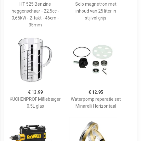
HT 525 Benzine
Solo magnetron met
heggenschaar - 22,5cc -
inhoud van 25 liter in
0,65kW - 2-takt - 46cm -
stijlvol grijs
35mm
€ 13.99
€ 12.95
KÜCHENPROF Målebæger
Waterpomp reparatie set
0.5L glas
Minarelli Horizontaal