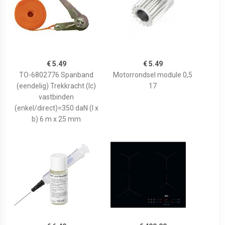
€ 5.49
€ 5.49
TO-6802776 Spanband
Motorrondsel module 0,5
(eendelig) Trekkracht (lc)
17
vastbinden
(enkel/direct)=350 daN (l x
b) 6 m x 25 mm