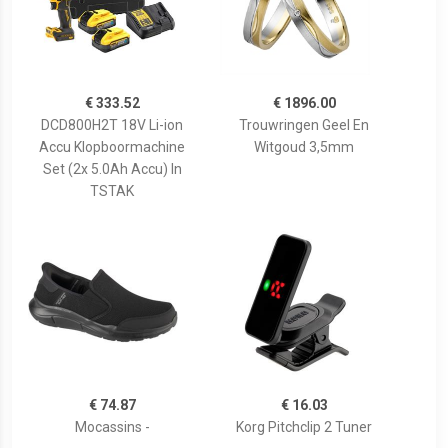
€ 333.52
€ 1896.00
DCD800H2T 18V Li-ion
Trouwringen Geel En
Accu Klopboormachine
Witgoud 3,5mm
Set (2x 5.0Ah Accu) In
TSTAK
€ 74.87
€ 16.03
Mocassins -
Korg Pitchclip 2 Tuner