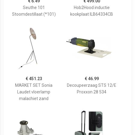
€ 6.49
€ 499.00
Seuthe 101
Hob2Hood inductie
Stoomdestillaat (*101)
kookplaat ILB64334CB
€ 451.23
€ 46.99
MARKET SET Sonia
Decoupeerzaag STS 12/E
Laudet vloerlamp
Proxxon 28 534
malachiet zand