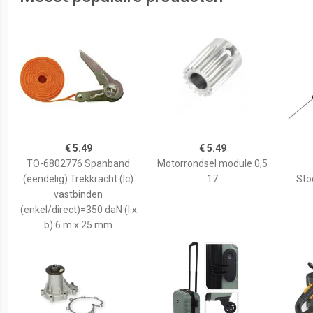
€ 5.49
€ 5.49
TO-6802776 Spanband
Motorrondsel module 0,5
(eendelig) Trekkracht (lc)
17
Sto
vastbinden
(enkel/direct)=350 daN (l x
b) 6 m x 25 mm