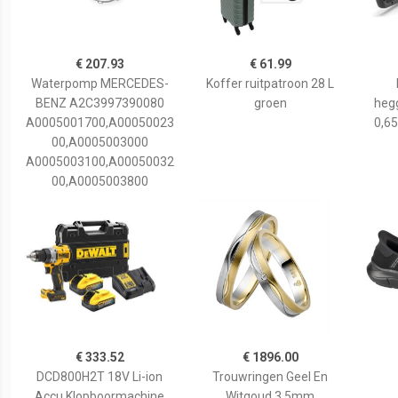
€ 207.93
€ 61.99
Waterpomp MERCEDES-
Koffer ruitpatroon 28 L
BENZ A2C3997390080
groen
hegg
A0005001700,A00050023
0,65
00,A0005003000
A0005003100,A00050032
00,A0005003800
€ 333.52
€ 1896.00
DCD800H2T 18V Li-ion
Trouwringen Geel En
Accu Klopboormachine
Witgoud 3,5mm