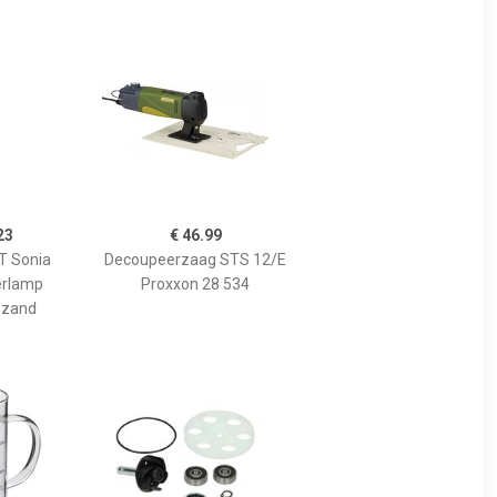
23
€ 46.99
 Sonia
Decoupeerzaag STS 12/E
erlamp
Proxxon 28 534
 zand