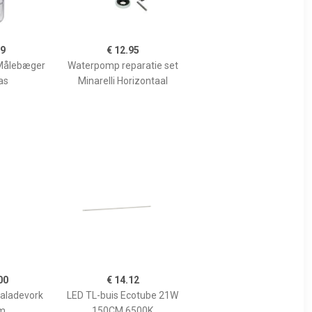
99
€ 12.95
Målebæger
Waterpomp reparatie set
as
Minarelli Horizontaal
00
€ 14.12
Saladevork
LED TL-buis Ecotube 21W
m
150CM 6500K