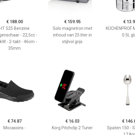
€ 188.00
€ 159.95
€ 13.
HT 525 Benzine
Solo magnetron met
KÜCHENPROF 
enschaar - 22,5cc -
inhoud van 25 liter in
0.5L gl
kW - 2-takt - 46cm -
stijlvol grijs
35mm
€ 74.87
€ 16.03
€ 146.
Mocassins -
Korg Pitchclip 2 Tuner
Spaten 150 - 
17,8c