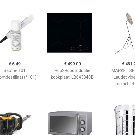
€ 6.49
€ 499.00
€ 451.
Seuthe 101
Hob2Hood inductie
MARKET SET
omdestillaat (*101)
kookplaat ILB64334CB
Laudet vlo
malachiet