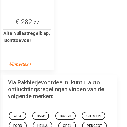
€ 282.
27
Alfa Nullastregelklep,
luchttoevoer
Winparts.nl
Via Pakhierjevoordeel.nl kunt u auto
ontluchtingsregelingen vinden van de
volgende merken:
ALFA
BMW
BOSCH
CITROEN
FORD
HELLA
OPEL
PEUGEOT