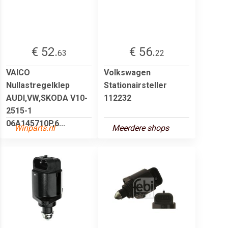
€ 52.
€ 56.
63
22
VAICO
Volkswagen
Nullastregelklep
Stationairsteller
AUDI,VW,SKODA V10-
112232
2515-1
06A145710P,6...
Winparts.nl
Meerdere shops