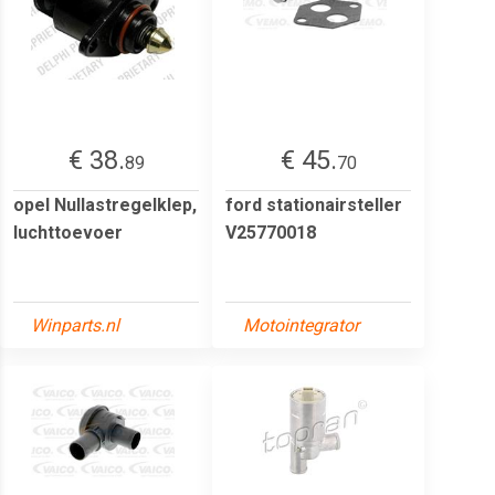
€ 38.
€ 45.
89
70
opel Nullastregelklep,
ford stationairsteller
luchttoevoer
V25770018
Winparts.nl
Motointegrator