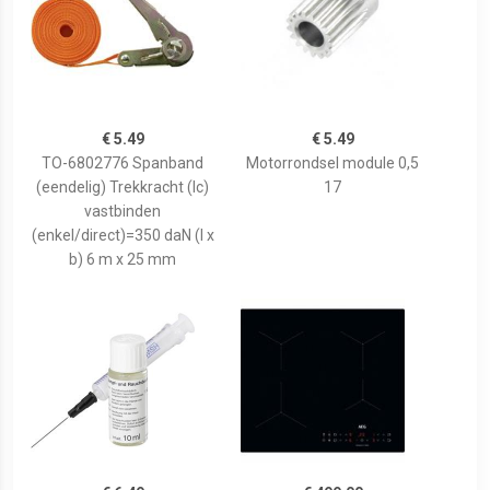
€ 5.49
€ 5.49
TO-6802776 Spanband
Motorrondsel module 0,5
(eendelig) Trekkracht (lc)
17
vastbinden
(enkel/direct)=350 daN (l x
b) 6 m x 25 mm