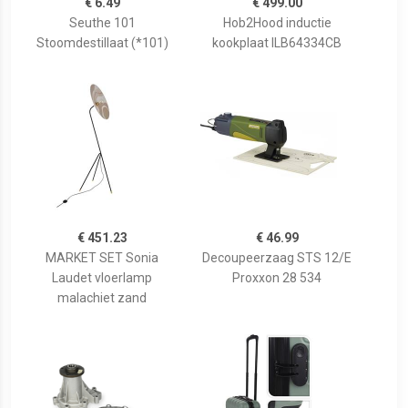
€ 6.49
€ 499.00
Seuthe 101
Hob2Hood inductie
Stoomdestillaat (*101)
kookplaat ILB64334CB
€ 451.23
€ 46.99
MARKET SET Sonia
Decoupeerzaag STS 12/E
Laudet vloerlamp
Proxxon 28 534
malachiet zand