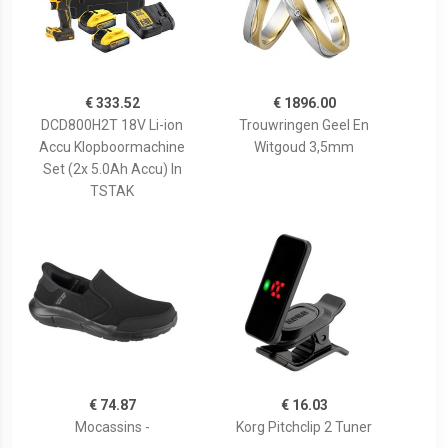
€ 333.52
€ 1896.00
DCD800H2T 18V Li-ion
Trouwringen Geel En
Accu Klopboormachine
Witgoud 3,5mm
Set (2x 5.0Ah Accu) In
TSTAK
€ 74.87
€ 16.03
Mocassins -
Korg Pitchclip 2 Tuner