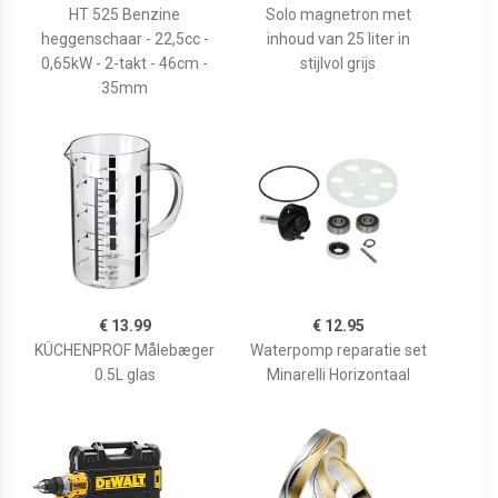
HT 525 Benzine
Solo magnetron met
heggenschaar - 22,5cc -
inhoud van 25 liter in
0,65kW - 2-takt - 46cm -
stijlvol grijs
35mm
€ 13.99
€ 12.95
KÜCHENPROF Målebæger
Waterpomp reparatie set
0.5L glas
Minarelli Horizontaal