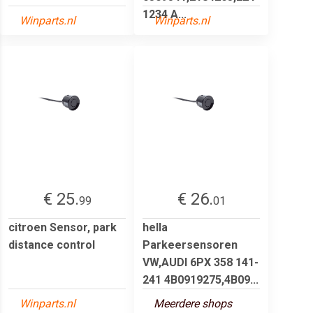
1234 A...
Winparts.nl
Winparts.nl
€ 25.
€ 26.
99
01
citroen Sensor, park
hella
distance control
Parkeersensoren
VW,AUDI 6PX 358 141-
241 4B0919275,4B09...
Winparts.nl
Meerdere shops