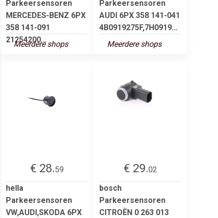
Parkeersensoren
Parkeersensoren
MERCEDES-BENZ 6PX
AUDI 6PX 358 141-041
358 141-091
4B0919275F,7H0919...
21254200...
Meerdere shops
Meerdere shops
€ 28.
€ 29.
59
02
hella
bosch
Parkeersensoren
Parkeersensoren
VW,AUDI,SKODA 6PX
CITROËN 0 263 013