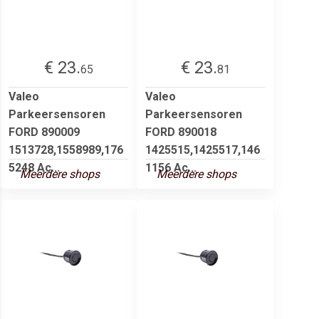
€ 23.
€ 23.
65
81
Valeo
Valeo
Parkeersensoren
Parkeersensoren
FORD 890009
FORD 890018
1513728,1558989,176
1425515,1425517,146
5248 Ac...
1156 Ac...
Meerdere shops
Meerdere shops