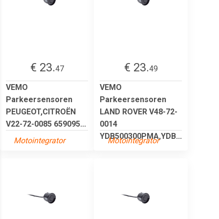
€ 23.
€ 23.
47
49
VEMO
VEMO
Parkeersensoren
Parkeersensoren
PEUGEOT,CITROËN
LAND ROVER V48-72-
V22-72-0085 659095...
0014
YDB500300PMA,YDB...
Motointegrator
Motointegrator