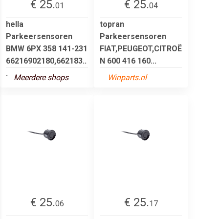
€ 25.
€ 25.
01
04
hella
topran
Parkeersensoren
Parkeersensoren
BMW 6PX 358 141-231
FIAT,PEUGEOT,CITROË
66216902180,662183..
N 600 416 160...
.
Meerdere shops
Winparts.nl
€ 25.
€ 25.
06
17