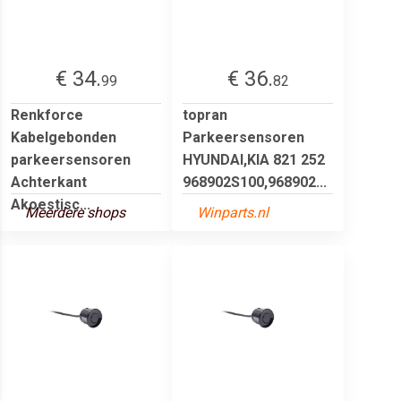
€ 34.
€ 36.
99
82
Renkforce
topran
Kabelgebonden
Parkeersensoren
parkeersensoren
HYUNDAI,KIA 821 252
Achterkant
968902S100,968902...
Akoestisc...
Meerdere shops
Winparts.nl