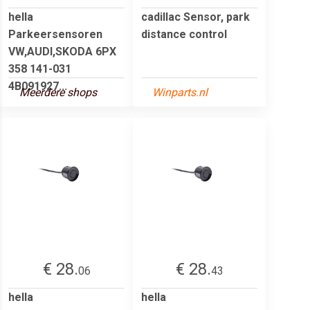
hella
cadillac Sensor, park
Parkeersensoren
distance control
VW,AUDI,SKODA 6PX
358 141-031
4B091927...
Meerdere shops
Winparts.nl
€ 28.
€ 28.
06
43
hella
hella