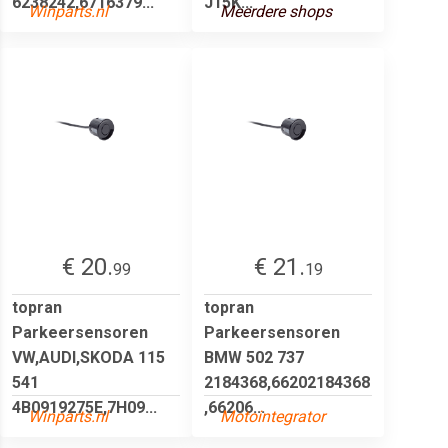
6238242,6716379...
J15K...
Winparts.nl
Meerdere shops
€ 20.
€ 21.
99
19
topran
topran
Parkeersensoren
Parkeersensoren
VW,AUDI,SKODA 115
BMW 502 737
541
2184368,66202184368
4B0919275E,7H09...
,66206...
Winparts.nl
Motointegrator