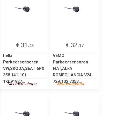
€ 31.
€ 32.
43
17
hella
VEMO
Parkeersensoren
Parkeersensoren
VW,SKODA,SEAT 6PX
FIAT,ALFA
358 141-101
ROMEO,LANCIA V24-
1K091927...
72-0132 7353...
Meerdere shops
Motointegrator