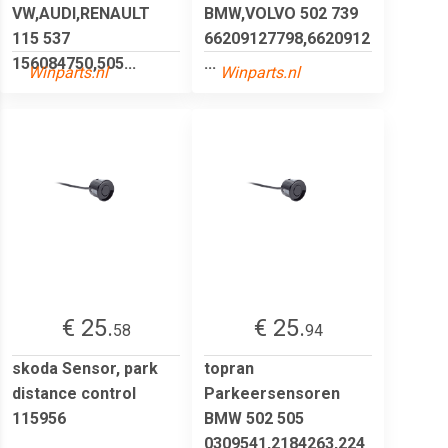
VW,AUDI,RENAULT
BMW,VOLVO 502 739
115 537
66209127798,6620912
156084750,505...
...
Winparts.nl
Winparts.nl
€ 25.
€ 25.
58
94
skoda Sensor, park
topran
distance control
Parkeersensoren
115956
BMW 502 505
0309541,2184263,224