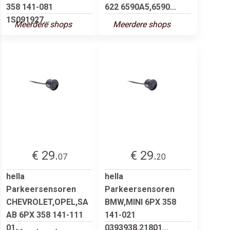
358 141-081
622 6590A5,6590...
1S091927...
Meerdere shops
Meerdere shops
€ 29.
€ 29.
07
20
hella
hella
Parkeersensoren
Parkeersensoren
CHEVROLET,OPEL,SA
BMW,MINI 6PX 358
AB 6PX 358 141-111
141-021
01...
0393938,21801...