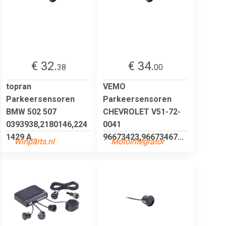
€ 32.
€ 34.
38
00
topran
VEMO
Parkeersensoren
Parkeersensoren
BMW 502 507
CHEVROLET V51-72-
0393938,2180146,224
0041
1429 A...
96673423,96673467...
Winparts.nl
Motointegrator