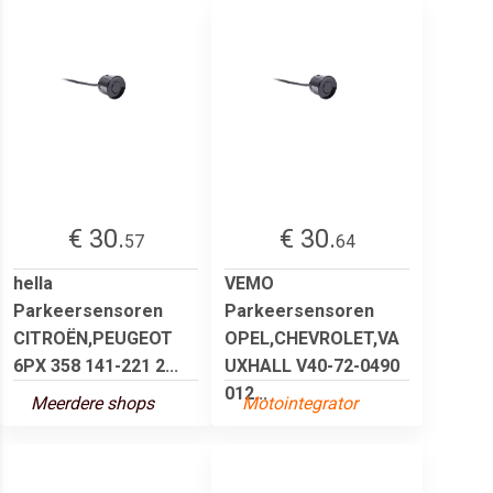
€ 30.
€ 30.
57
64
hella
VEMO
Parkeersensoren
Parkeersensoren
CITROËN,PEUGEOT
OPEL,CHEVROLET,VA
6PX 358 141-221 2...
UXHALL V40-72-0490
012...
Meerdere shops
Motointegrator