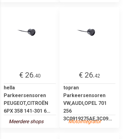
€ 26.
€ 26.
40
42
hella
topran
Parkeersensoren
Parkeersensoren
PEUGEOT,CITROËN
VW,AUDI,OPEL 701
6PX 358 141-301 6...
256
3C0919275AE,3C09...
Meerdere shops
Motointegrator