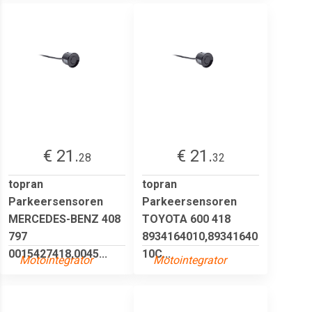
€ 21.
€ 21.
28
32
topran
topran
Parkeersensoren
Parkeersensoren
MERCEDES-BENZ 408
TOYOTA 600 418
797
8934164010,89341640
0015427418,0045...
10C...
Motointegrator
Motointegrator