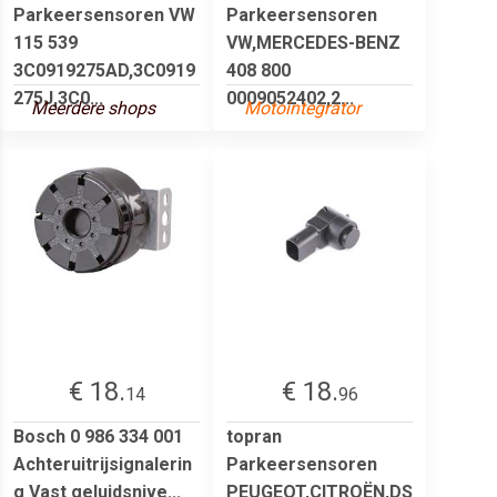
Parkeersensoren VW
Parkeersensoren
115 539
VW,MERCEDES-BENZ
3C0919275AD,3C0919
408 800
275J,3C0...
0009052402,2...
Meerdere shops
Motointegrator
€ 18.
€ 18.
14
96
Bosch 0 986 334 001
topran
Achteruitrijsignalerin
Parkeersensoren
g Vast geluidsnive...
PEUGEOT,CITROËN,DS