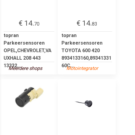
€ 14.
€ 14.
70
83
topran
topran
Parkeersensoren
Parkeersensoren
OPEL,CHEVROLET,VA
TOYOTA 600 420
UXHALL 208 443
8934133160,89341331
13332...
60C...
Meerdere shops
Motointegrator