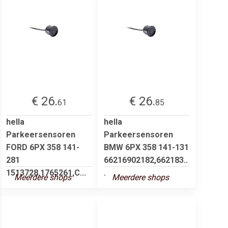
€ 26.
€ 26.
61
85
hella
hella
Parkeersensoren
Parkeersensoren
FORD 6PX 358 141-
BMW 6PX 358 141-131
281
66216902182,662183..
1513728,1765261,C...
.
Meerdere shops
Meerdere shops