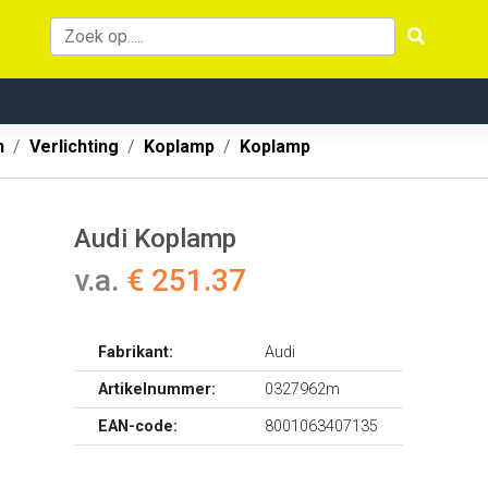
n
Verlichting
Koplamp
Koplamp
Audi Koplamp
v.a.
€ 251.37
Fabrikant:
Audi
Artikelnummer:
0327962m
EAN-code:
8001063407135