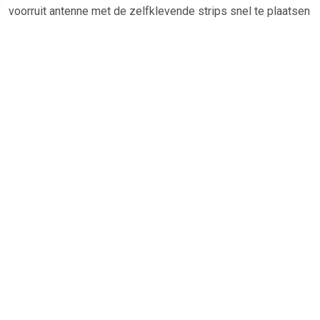
voorruit antenne met de zelfklevende strips snel te plaatsen
op de binnenkant van de voorruit. Perfecte ontvangst door
elektronische versterking. - Antennekabel met een lengte
van 250cm - Voorgemonteerde DIN stekker - Lengte
antenne 345mm - Montage instructies bijgesloten. Lengte:
34.5 cm Garantie: 2 jaar Voet: Exclusief Toepassing: Raam
antenne Materiaal: Kunststof Kleur: Zwart Kabel: inclusief
Lengte kabel: 2.5 m Montage: Universeel Universeel
toepasbaar
TERUG
Algemeen