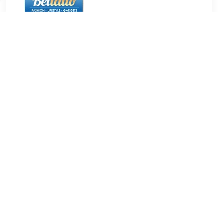
€ 12.99
Verzenden: € 5.50
24 uur
5M / 25 mm polyester (PES) TÜV/GS EN12195-2 LC: 250 /
500 dan spankracht: Max. 250 kg breukkracht: 500 kg
...
TERUG