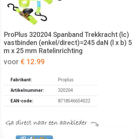
ProPlus 320204 Spanband Trekkracht (lc)
vastbinden (enkel/direct)=245 daN (l x b) 5
m x 25 mm Ratelinrichting
voor
€ 12.99
Fabrikant:
Proplus
Artikelnummer:
320204
EAN-code:
8718546654022