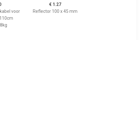
0
€ 1.27
kabel voor
Reflector 100 x 45 mm
 110cm
8kg
99
€ 1.49
luchtband
Reflector 60 mm
03