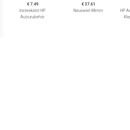
€ 7.49
€ 37.61
Insteekslot HP
Neuswiel 48mm
HP A
Autozubehör
Kle
€ 59.99
€ 4.99
46057 Compensatie wig,
Expander (Ã x l) 8 mm x 1
Ref
Trapwig 2500 kg PP 24 cm
m Wolfcraft 3292000
x 24 cm x 25 mm