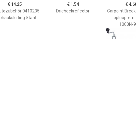
€ 14.25
€ 1.54
€ 4.6
utozubehör 0410235
Driehoekreflector
Carpoint Breek
phaaksluiting Staal
oplooprem
1000N/9
€ 1.27
€ 6.96
€ 44.
lector 100 x 45 mm
Reflectoren wit 95x50mm
Neuswiel met 
2 stuks
04102