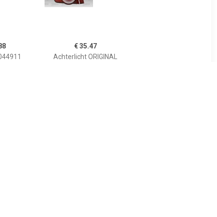
88
€ 35.47
 044911
Achterlicht ORIGINAL
PART Valeo, Inbouwplaats:
Stofvanger, u.a. für
Citroën
74
€ 28.44
 LLC361
Stopachterlicht Univ.Links