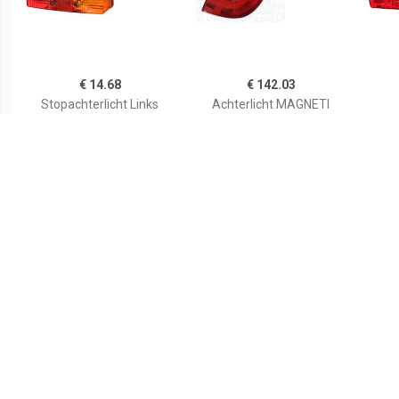
€ 14.68
€ 142.03
Stopachterlicht Links
Achterlicht MAGNETI
MARELLI 714025950702
€ 36.63
€ 15.49
Achterlicht
Stopachterlicht Rechts
A