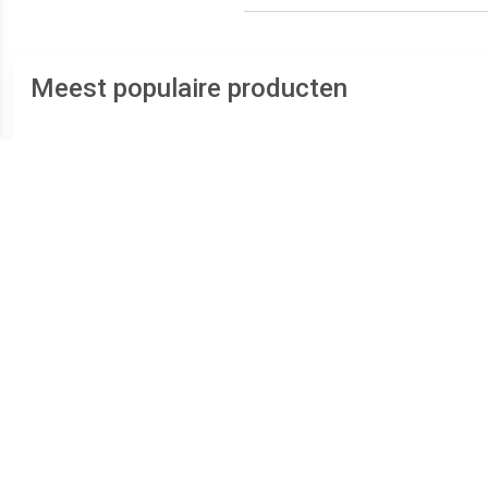
Meest populaire producten
€ 50.22
€ 32.40
Wiellagerset FAG, u.a. für
Wiellagerset SKF, u.a. für
Wiel
VW, Audi, Seat, Skoda
VW, Seat
Ren