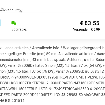
€ 83.55
Voorradig.
Verzenden: € 6.99
llende artikelen / Aanvullende info 2:Wiellager geïntegreerd in 
se kogellager Breedte (mm):59 mm Aanvullende artikelen / Aanvu
nendiameter [mm]:43 mm Inbouwplaats:Achteras , u.a. für Subaru 
67 kW), vanaf 3/2008Daihatsu Sirion (M3), 1.3 liter, 87 pk (64 kW), 
on (M3), 1.5 liter, 103 pk (76 kW), vanaf 3/2008Subaru Justy IV, 1
MDR:GSP-9400099BENDIX:051995BTREVI AUTOMOTIVE:WB105
:TYWH-KGC10RZEKKERT:RL-2193NIPPARTS:N4716019PEMEBL
RTS:WBH-1502FEBI BILSTEIN:172495TRISCAN:8530 41209S
-SPEED PARTS:290RD01104STELLOX:43-28953-SXMAXGEAR:3
.B.S.:201514