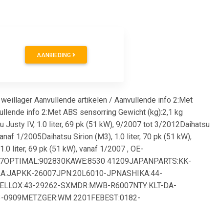
AANBIEDING
weillager Aanvullende artikelen / Aanvullende info 2:Met
llende info 2:Met ABS sensorring Gewicht (kg):2,1 kg
Justy IV, 1.0 liter, 69 pk (51 kW), 9/2007 tot 3/2012Daihatsu
vanaf 1/2005Daihatsu Sirion (M3), 1.0 liter, 70 pk (51 kW),
.0 liter, 69 pk (51 kW), vanaf 1/2007 , OE-
7OPTIMAL:902830KAWE:8530 41209JAPANPARTS:KK-
A:JAPKK-26007JPN:20L6010-JPNASHIKA:44-
TELLOX:43-29262-SXMDR:MWB-R6007NTY:KLT-DA-
3-0909METZGER:WM 2201FEBEST:0182-