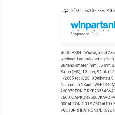
Shopscore | 0
(0)
BLUE PRINT Wiellagerset Aanvu
wielnaaf Lageruitvoering:Haak
Buitendiameter [mm]:56 mm Bin
Sirion (M3), 1.3 liter, 91 pk (
1/2005 tot 6/2013Daihatsu Siri
Nummer:LYNXauto:WH-1346
26007REPKIT:RKB2336ASVA
26007JAPKO:426007KAVO PA
000AUTOKIT:01.97741AUTO
KGC10RRHPATRON:PBK6921HA