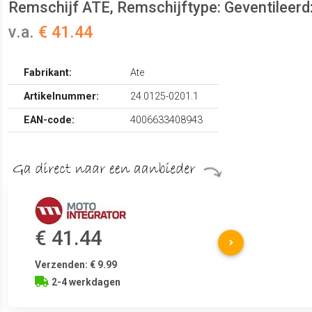
Remschijf ATE, Remschijftype: Geventileerd: 
v.a.
€ 41.44
Fabrikant:
Ate
Artikelnummer:
24.0125-0201.1
EAN-code:
4006633408943
€ 41.44
Verzenden: € 9.99
2-4 werkdagen