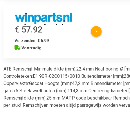
€ 57.92
Verzenden: € 6.99
Voorradig.
ATE Remschijf Minimale dikte (mm):22,4 mm Naaf boring-Ø [
Controleteken:E1 90R-02C0115/0810 Buitendiameter [mm]:2
Oppervlakte:Gecoat Hoogte (mm):47,2 mm Binnendiameter [mm
gaten:5 Steek wielbouten (mm):114,3 mm Centreringdiameter
Remschijfdikte (mm):25 mm MAPP code beschikbaar Remschijf
per stuk! Remschijven moeten altijd paarsgewijs worden vervan
Civic X (FC), 1.0 liter, 126 pk (93 kW), vanaf 7/2018Honda Civic I
(104 kW), vanaf 2/2012Honda Civic X (FC, FK), 1.0 liter, 129 pk
2/2017Honda Civic IX (FK), 1.4 liter, 99 pk (73 kW), vanaf 2/20