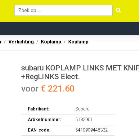
n
Verlichting
Koplamp
Koplamp
subaru KOPLAMP LINKS MET KNIPP
+RegLINKS Elect.
voor
€ 221.60
Fabrikant:
Subaru
Artikelnummer:
5133961
EAN-code:
5410909448332