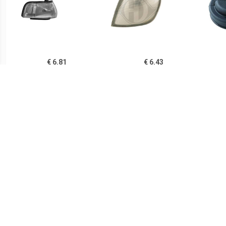
€ 6.81
€ 6.43
Standlicht Rechts Naast
Afdekking, koplamp
Koplamp Tyc
€ 9.48
€ 7.11
H4 lamp - Wit - PHILIPS
Breedtelicht links
Ko