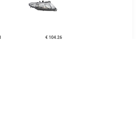
1
€ 104.26
 koplamp
Koplamp rechts
s
24
€ 77.43
echts
Koplamp links