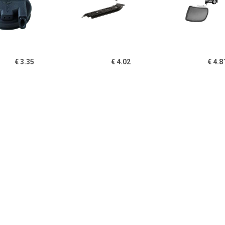
€ 3.35
€ 4.02
€ 4.8
Kap, koplamp
Koplamphouder
Verlengstuk
recht
€ 2.99
€ 113.67
€ 159.
plampAFDICHTING
Koplamp rechts
Koplamp r