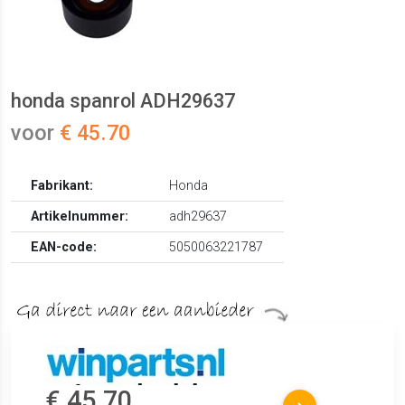
honda spanrol ADH29637
voor
€ 45.70
Fabrikant:
Honda
Artikelnummer:
adh29637
EAN-code:
5050063221787
€ 45.70