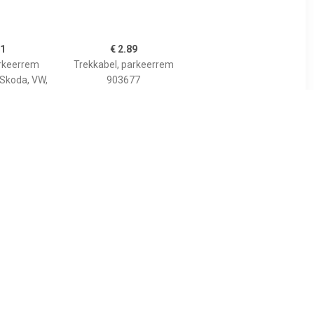
91
€ 2.89
arkeerrem
Trekkabel, parkeerrem
 Skoda, VW,
903677
udi
2
€ 3.73
l 49618
Trekkabel, parkeerrem
903684