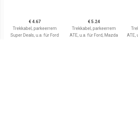
€ 4.67
€ 5.24
Trekkabel, parkeerrem
Trekkabel, parkeerrem
Tre
Super Deals, u.a. für Ford
ATE, u.a. für Ford, Mazda
ATE, u
€ 3.84
€ 12.18
Trekkabel, parkeerrem
Trekkabel, parkeerrem
Tre
FEBI BILSTEIN,
Inbouwplaats: Links
In
achter: , u.a. für VW
ach
Ope