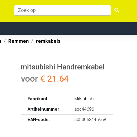
n
Remmen
remkabels
mitsubishi Handremkabel
voor
€ 21.64
Fabrikant:
Mitsubishi
Artikelnummer:
adc44696
EAN-code:
5050063446968