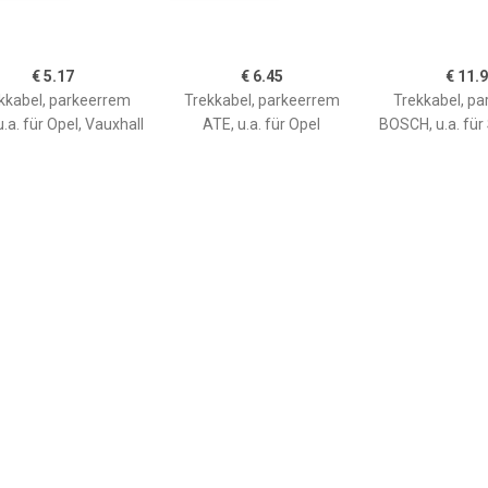
€ 5.17
€ 6.45
€ 11.
kkabel, parkeerrem
Trekkabel, parkeerrem
Trekkabel, p
.a. für Opel, Vauxhall
ATE, u.a. für Opel
BOSCH, u.a. für
Seat, A
€ 10.80
€ 3.45
€ 6.6
kkabel, parkeerrem
Trekkabel, parkeerrem
Handremkabe
FEBI BILSTEIN,
9025117
bouwplaats: Rechts
ter, u.a. für Nissan,
l, Renault, Vauxhall