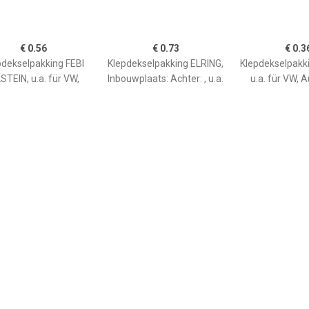
€ 0.56
€ 0.73
€ 0.3
pdekselpakking FEBI
Klepdekselpakking ELRING,
Klepdekselpakk
STEIN, u.a. für VW,
Inbouwplaats: Achter: , u.a.
u.a. für VW, A
eat, Skoda, Audi
für VW, Audi, Seat, Spyker,
Seat, Po
ARO
€ 0.71
€ 3.26
€ 8.0
ekselpakking ELRING,
Klepdekselpakking ELRING,
Klepdekselpakk
u.a. für VW
u.a. für Citroën, Peugeot,
u.a. für Fiat
Fiat, Mega, Zastava
Abarth, Alfa R
Dodge, 