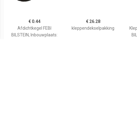
€ 0.44
€ 26.28
Afdichtkegel FEBI
kleppendekselpakking
Kle
BILSTEIN, Inbouwplaats:
BIL
Onder, u.a. für VW, Seat,
S
Audi, Skoda
€ 0.64
€ 0.53
Afdichtkegel FEBI
Klepdekselpakking ELRING,
Klepd
BILSTEIN, u.a. für VW
Inbouwplaats:
Bougiezijdig, u.a. für VW,
Audi, Skoda, Seat