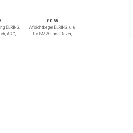
6
€ 0.65
ing ELRING,
Afdichtkegel ELRING, u.a.
udi, ARO,
für BMW, Land Rover,
rsche
Alpina, Wiesmann
4
€ 12.25
ing ELRING,
Klepdekselpakking ELRING,
, Lancia,
u.a. für Opel, Chevrolet,
omeo, Jeep,
Vauxhall, Saab, Alfa
Opel
Romeo, Westfield, Fiat