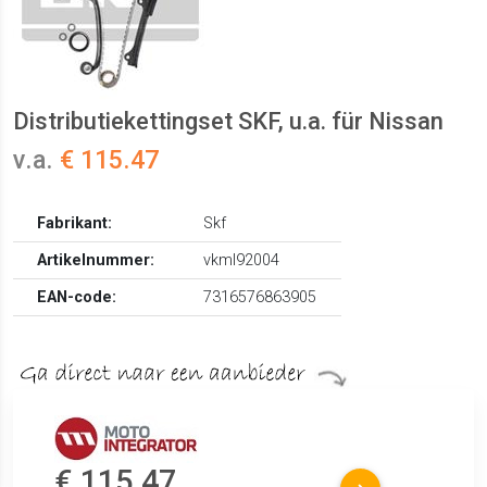
Distributiekettingset SKF, u.a. für Nissan
v.a.
€ 115.47
Fabrikant:
Skf
Artikelnummer:
vkml92004
EAN-code:
7316576863905
€ 115.47