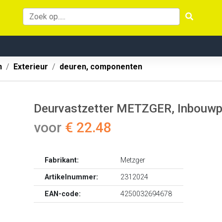
n
Exterieur
deuren, componenten
Deurvastzetter METZGER, Inbouwplaa
voor
€ 22.48
Fabrikant:
Metzger
Artikelnummer:
2312024
EAN-code:
4250032694678