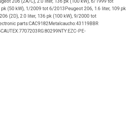
eot 206 (2A/C), 2.0 liter, 136 pk (100 kW), 6/1999 tot
 pk (50 kW), 1/2009 tot 6/2013Peugeot 206, 1.6 liter, 109 pk
6 (2D), 2.0 liter, 136 pk (100 kW), 9/2000 tot
electronic parts:CAC9182Metalcaucho:43119BBR
5CAUTEX:7707203RG:80299NTY:EZC-PE-
3
€ 0.62