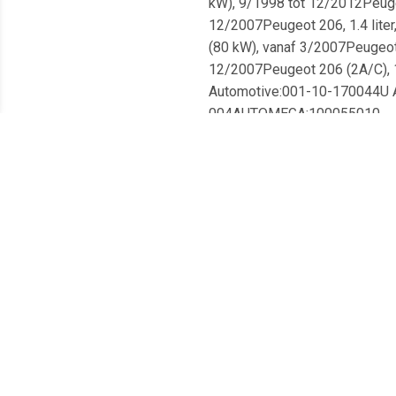
kW), 9/1998 tot 12/2012Peugeo
12/2007Peugeot 206, 1.4 liter,
(80 kW), vanaf 3/2007Peugeot 2
12/2007Peugeot 206 (2A/C), 1
Automotive:001-10-170044U
004AUTOMEGA:100055010
Meest populaire producten
€ 1.07
€ 1.23