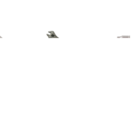
€ 15.99
€ 19.99
€ 10.
Cyclus Ring en
Bahco 8071 80-serie
Cyclus rateldop
teeksleutel 17mm
Verstelbare moersleutel -
3/8
27mm - 205mm