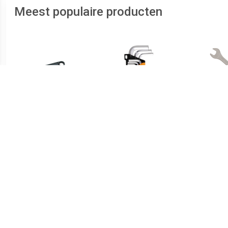
Meest populaire producten
€ 14.99
€ 15.73
Bahco 8070 80-serie
Beta 96/SC9 9-delige
Verstelbare moersleutel -
Inbussleutelset - 10mm
S
19mm - 155mm