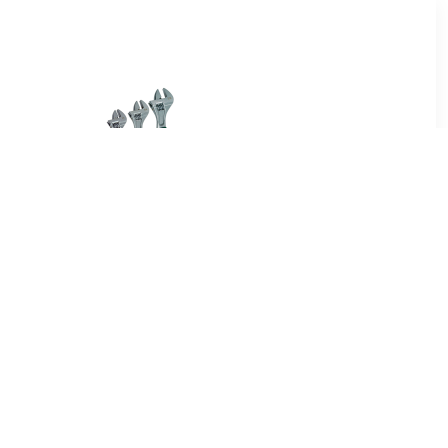
95
€ 22.99
 torx tx20
Brüder Mannesmann
19880 3-delige
verstelbare
Moersleutelset