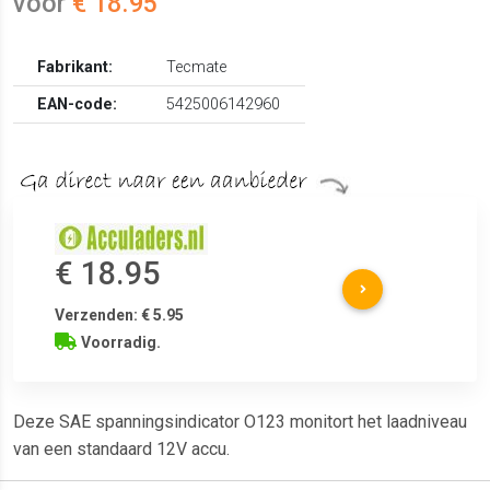
voor
€ 18.95
Fabrikant:
Tecmate
EAN-code:
5425006142960
€ 18.95
Verzenden: € 5.95
Voorradig.
Deze SAE spanningsindicator O123 monitort het laadniveau
van een standaard 12V accu.