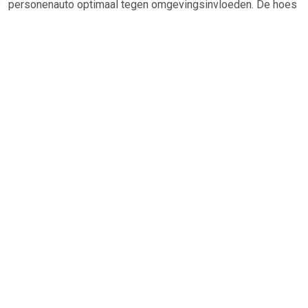
personenauto optimaal tegen omgevingsinvloeden. De hoes
biedt bescherming bij extreme weersomstandigheden, zoals
uv-straling, regen, sneeuw en vorst.
TERUG
Algemeen
Koopadvies, FAQ over?
Privacy Policy
Cookies
Disclaimer
Zakelijk