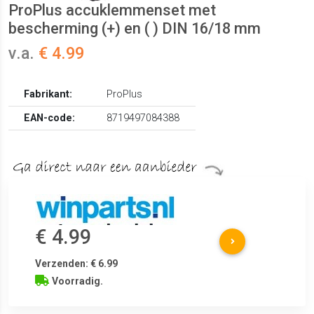
ProPlus accuklemmenset met
bescherming (+) en ( ) DIN 16/18 mm
v.a.
€ 4.99
Fabrikant:
ProPlus
EAN-code:
8719497084388
€ 4.99
Verzenden: € 6.99
Voorradig.