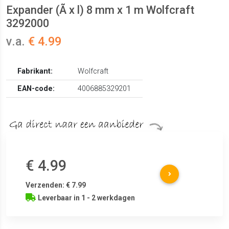
Expander (Ã x l) 8 mm x 1 m Wolfcraft
3292000
v.a.
€ 4.99
Fabrikant:
Wolfcraft
EAN-code:
4006885329201
€ 4.99
Verzenden: € 7.99
Leverbaar in 1 - 2 werkdagen